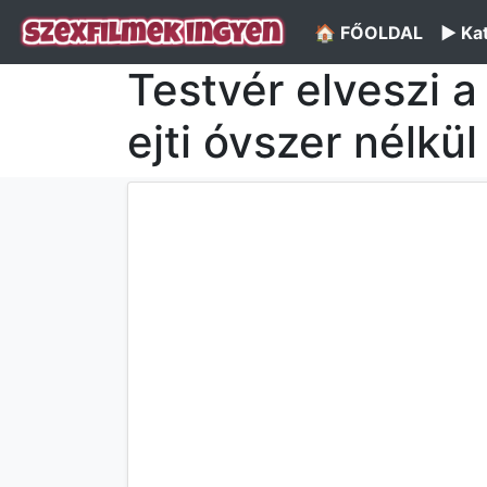
🏠 FŐOLDAL
▶️ Ka
Testvér elveszi 
ejti óvszer nélkül