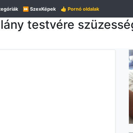
tegóriák
⏩ SzexKépek
👍 Pornó oldalak
a lány testvére szüzess