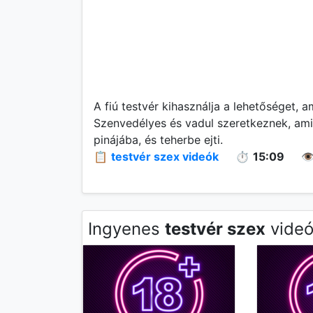
A fiú testvér kihasználja a lehetőséget, a
Szenvedélyes és vadul szeretkeznek, ami 
pinájába, és teherbe ejti.
📋
testvér szex videók
⏱️
15:09
👁
Ingyenes
testvér szex
videó