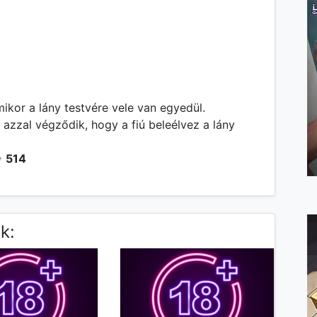
mikor a lány testvére vele van egyedül.
azzal végződik, hogy a fiú beleélvez a lány
️
514
k: