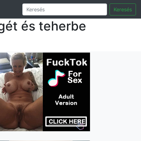
Keresés
égét és teherbe