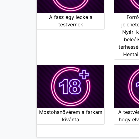
A fasz egy lecke a
Forró
testvérnek
jelenet
Nyári k
beleél
terhessé
Hentai
Mostohanővérem a farkam
A testvér
kívánta
hogy él