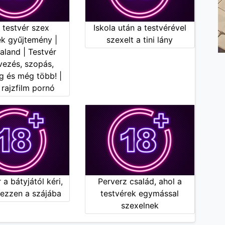
 testvér szex
Iskola után a testvérével
ek gyűjtemény |
szexelt a tini lány
aland | Testvér
vezés, szopás,
g és még több! |
 rajzfilm pornó
 a bátyjától kéri,
Perverz család, ahol a
vezzen a szájába
testvérek egymással
szexelnek