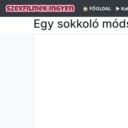
🏠 FŐOLDAL
▶️ Ka
Egy sokkoló móds