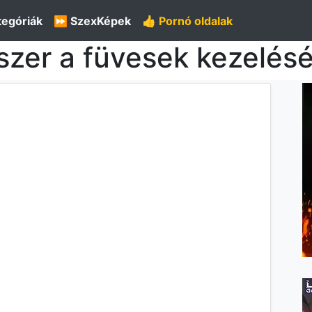
tegóriák
⏩ SzexKépek
👍 Pornó oldalak
zer a füvesek kezelésér