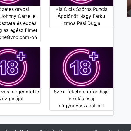
őzetes orvosi
Kis Cicis Szőrös Puncis
 Johnny Cartellel,
Ápolónőt Nagy Farkú
osztata és edzés,
Izmos Pasi Dugja
 az egész filmet
oneGyno.com-on
rvos megérintette
Szexi fekete copfos hajú
zűz pináját
iskolás csaj
nőgyógyászánál járt