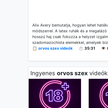
Alix Avery bemutatja, hogyan lehet haté
módszerrel. A latex ruhák és a megalázó 
hosszú haj csak fokozza a helyzet izgalm
szadomazochista elemekkel, amelyek bizt
📋
orvos szex videók
⏱️
35:31
👁️
Ingyenes
orvos szex
videók