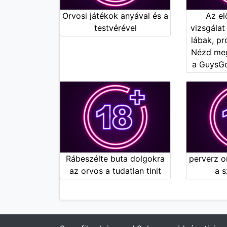
Orvosi játékok anyával és a
Az el
testvérével
vizsgálat
lábak, pr
Nézd meg
a GuysG
Rábeszélte buta dolgokra
perverz o
az orvos a tudatlan tinit
a s