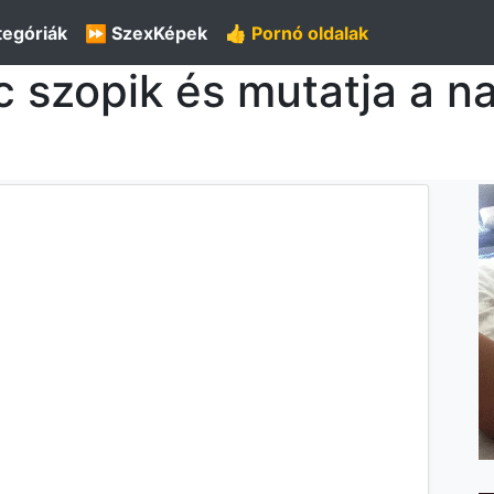
tegóriák
⏩ SzexKépek
👍 Pornó oldalak
 szopik és mutatja a nag