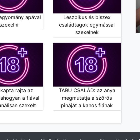
hagyomány apával
Leszbikus és biszex
szexelni
családtagok egymással
szexelnek
kapta rajta az
TABU CSALÁD: az anya
 ahogyan a fiával
megmutatja a szőrös
nálisan szexelt
pináját a kanos fiának