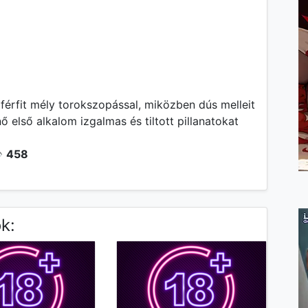
 férfit mély torokszopással, miközben dús melleit
 első alkalom izgalmas és tiltott pillanatokat
️
458
k: