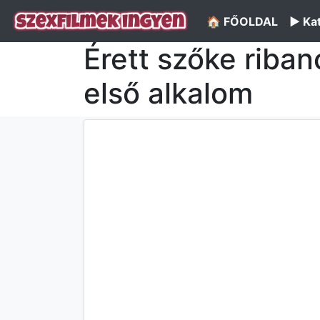
🏠 FŐOLDAL
▶️ Ka
Érett szőke ribanc
első alkalom