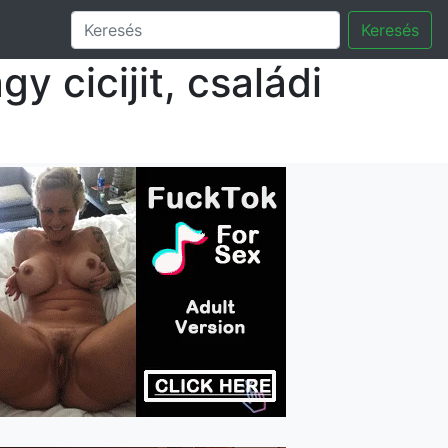
Keresés
y cicijit, családi