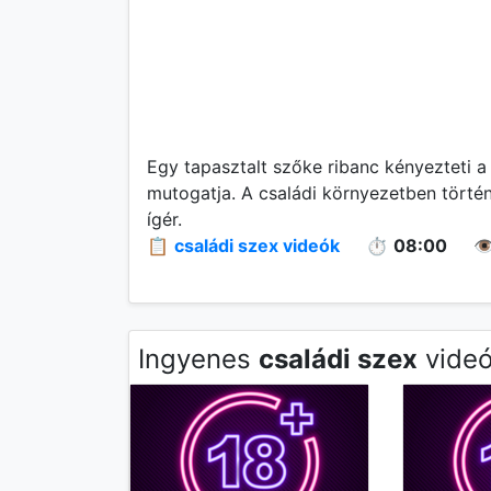
Egy tapasztalt szőke ribanc kényezteti a
mutogatja. A családi környezetben történő
ígér.
📋
családi szex videók
⏱️
08:00
👁
Ingyenes
családi szex
videó