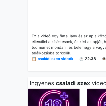
Ez a videó egy fiatal lány és az apja köz
ellenállni a kísértésnek, és kéri az apját
tud nemet mondani, és belemegy a vágyak
találkozásba torkollik.
📋
családi szex videók
⏱️
22:38
👁
Ingyenes
családi szex
videó