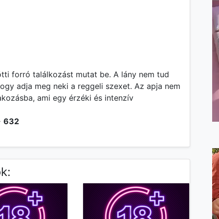
ötti forró találkozást mutat be. A lány nem tud
, hogy adja meg neki a reggeli szexet. Az apja nem
ozásba, ami egy érzéki és intenzív
️
632
k: