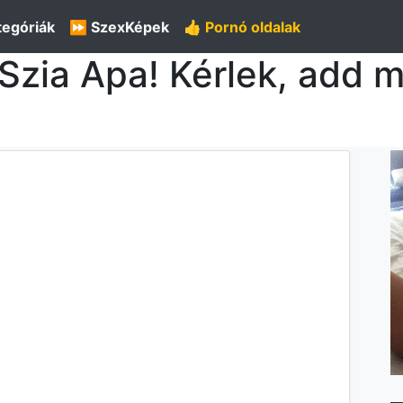
tegóriák
⏩ SzexKépek
👍 Pornó oldalak
Szia Apa! Kérlek, add m