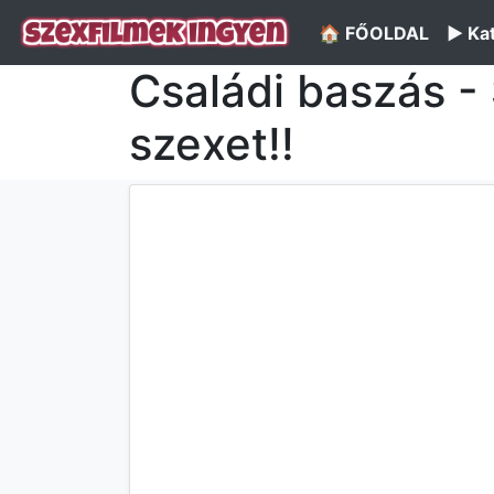
🏠 FŐOLDAL
▶️ Ka
Családi baszás - 
szexet!!