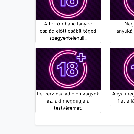
A forró ribanc lányod
Nag
család előtt csábít téged
anyukáj
szégyentelenül!!!
Perverz család - Én vagyok
Anya megt
az, aki megdugja a
fiát a 
testvéremet.