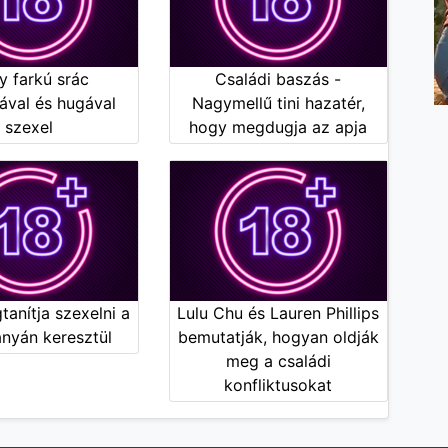
y farkú srác
Családi baszás -
ával és hugával
Nagymellű tini hazatér,
szexel
hogy megdugja az apja
anítja szexelni a
Lulu Chu és Lauren Phillips
lányán keresztül
bemutatják, hogyan oldják
meg a családi
konfliktusokat