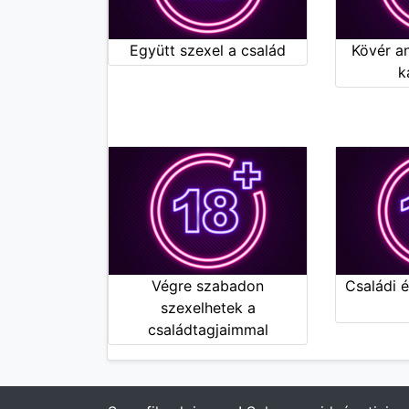
Együtt szexel a család
Kövér an
k
Végre szabadon
Családi 
szexelhetek a
családtagjaimmal