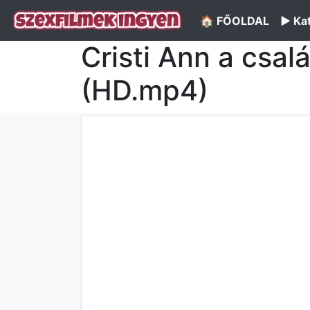
🏠 FŐOLDAL
▶️ Ka
Cristi Ann a csal
(HD.mp4)