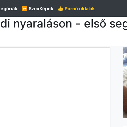
tegóriák
⏩ SzexKépek
👍 Pornó oldalak
ádi nyaraláson - első s