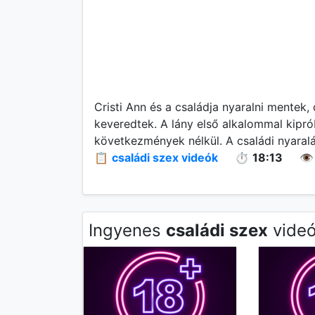
Cristi Ann és a családja nyaralni mentek,
keveredtek. A lány első alkalommal kipr
következmények nélkül. A családi nyaralás 
📋
családi szex videók
⏱️
18:13
👁️
Ingyenes
családi szex
videó