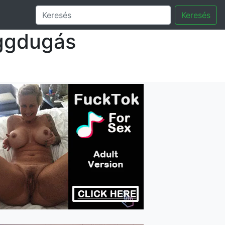
Keresés
eggdugás