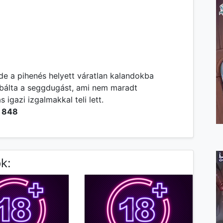
 de a pihenés helyett váratlan kalandokba
óbálta a seggdugást, ami nem maradt
igazi izgalmakkal teli lett.
848
k: