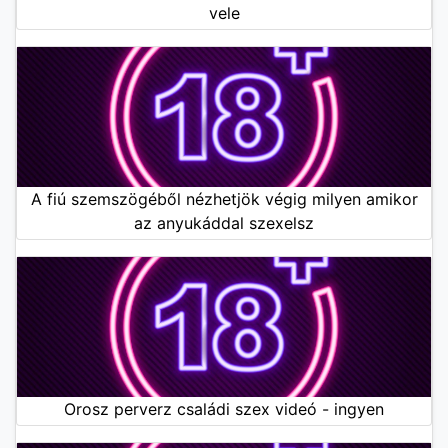
vele
A fiú szemszögéből nézhetjök végig milyen amikor
az anyukáddal szexelsz
Orosz perverz családi szex videó - ingyen