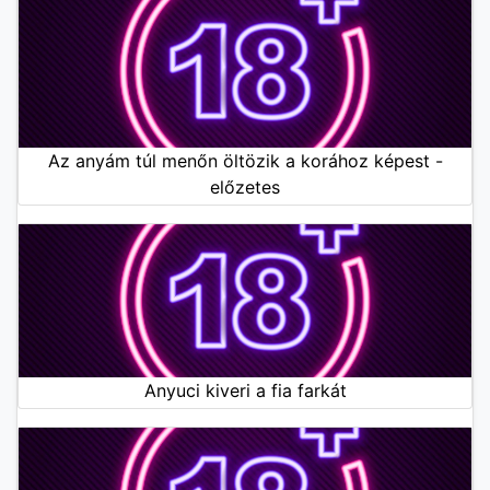
Az anyám túl menőn öltözik a korához képest -
előzetes
Anyuci kiveri a fia farkát